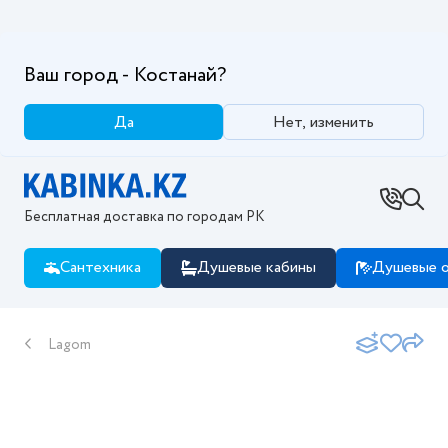
Ваш город - Костанай?
Да
Нет, изменить
Бесплатная доставка по городам РК
Сантехника
Душевые кабины
Душевые о
Lagom