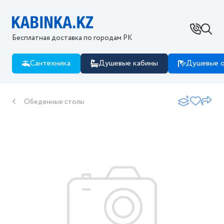
Ваш город - Костанай?
Да
Нет, изменить
Бесплатная доставка по городам РК
Сантехника
Душевые кабины
Душевые о
Обеденные столы