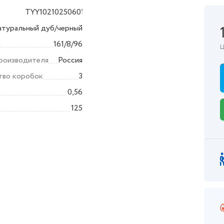
TYY10210250601
ика
атуральный дуб/черный
ы
161/8/96
Ц
производителя
Россия
тво коробок
3
0,56
125