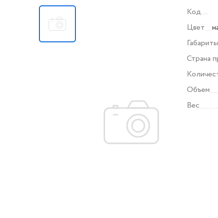
Код
поставщ
Цвет
н
Габарит
Страна 
Количес
Объем
Вес