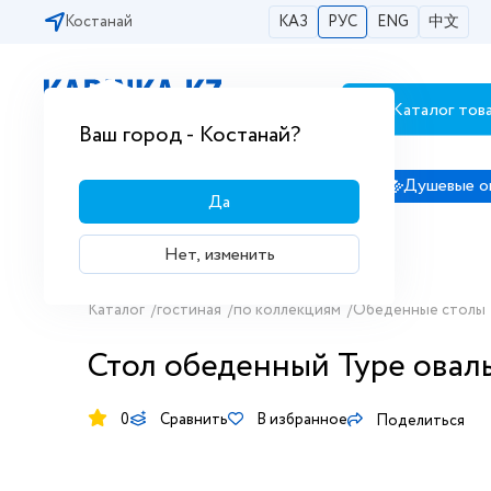
Костанай
КАЗ
РУС
ENG
中文
Каталог тов
Бесплатная доставка по городам РК
Ваш город - Костанай?
Сантехника
Душевые кабины
Душевые о
Да
Нет, изменить
Каталог
/
гостиная
/
по коллекциям
/
Обеденные столы
Стол обеденный Type оваль
0
Сравнить
В избранное
Поделиться