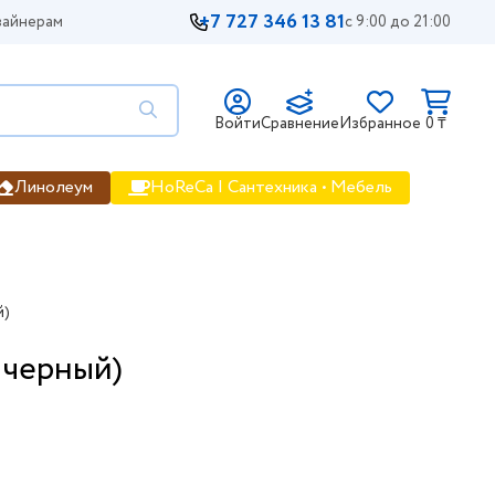
+7 727 346 13 81
айнерам
с 9:00 до 21:00
Войти
Сравнение
Избранное
0 ₸
Линолеум
HoReCa | Сантехника • Мебель
й)
 черный)