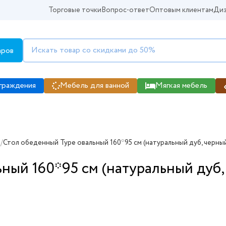
Торговые точки
Вопрос-ответ
Оптовым клиентам
Диз
аров
граждения
Мебель для ванной
Мягкая мебель
/
Стол обеденный Type овальный 160*95 см (натуральный дуб, черны
ный 160*95 см (натуральный дуб,