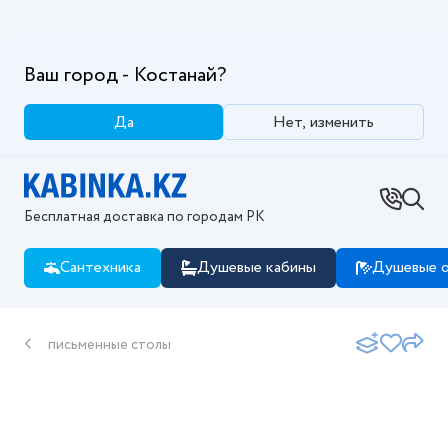
Ваш город - Костанай?
Да
Нет, изменить
Бесплатная доставка по городам РК
Сантехника
Душевые кабины
Душевые о
письменные столы