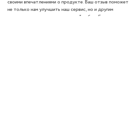
своими впечатлениями о продукте. Ваш отзыв поможет
не только нам улучшить наш сервис, но и другим
покупателям сделать осознанный выбор. Благодарим за
то, что делитесь своим опытом!
Добавить отзыв
Реквизиты компании
Политика конфиденциальности
Публичная оферта