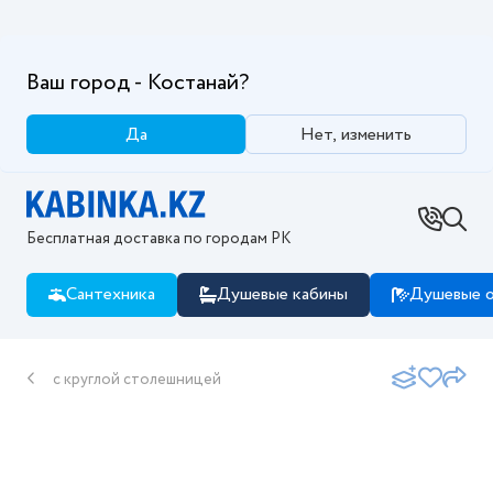
Ваш город - Костанай?
Да
Нет, изменить
Бесплатная доставка по городам РК
Сантехника
Душевые кабины
Душевые о
с круглой столешницей