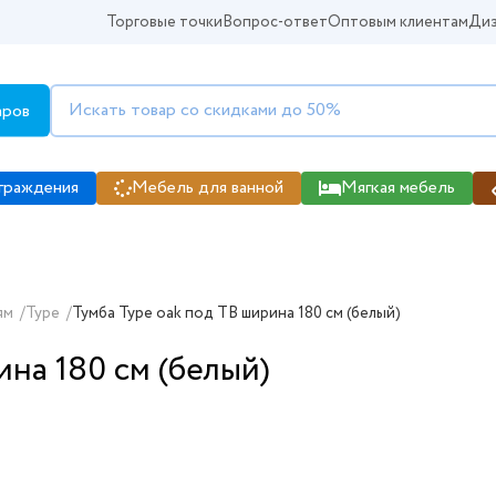
Торговые точки
Вопрос-ответ
Оптовым клиентам
Диз
аров
граждения
Мебель для ванной
Мягкая мебель
ям
/
Type
/
Тумба Type oak под ТВ ширина 180 см (белый)
ина 180 см (белый)