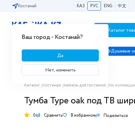
Костанай
КАЗ
РУС
ENG
中文
Каталог тов
Бесплатная доставка по городам РК
Ваш город - Костанай?
Сантехника
Душевые кабины
Душевые о
Да
Нет, изменить
Каталог
/
гостиная
/
мебель для гостиной
/
по коллекци
Тумба Type oak под ТВ шир
0
Сравнить
В избранное
Поделиться