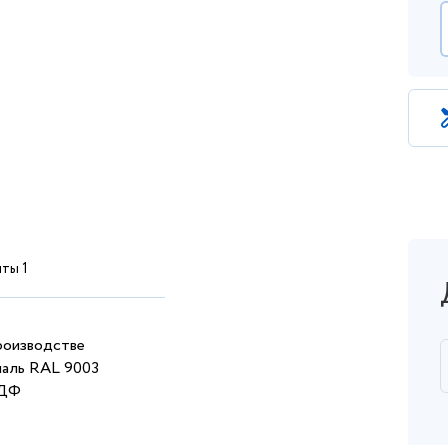
ты 1
производстве
маль RAL 9003
МДФ