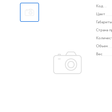
Код
поставщ
Цвет
Габарит
Страна 
Количес
Объем
Вес