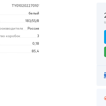
TY010202270101
ика
белый
ы
183/55/8
Ц
производителя
Россия
тво коробок
3
0,18
85,4