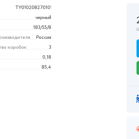
TY010208270101
ика
черный
ы
183/55/8
Ц
производителя
Россия
тво коробок
3
0,18
85,4