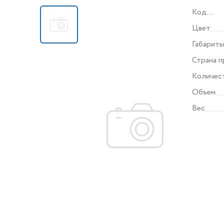
Код
поставщ
Цвет
Габарит
Страна 
Количес
Объем
Вес