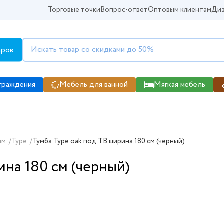
Торговые точки
Вопрос-ответ
Оптовым клиентам
Диз
аров
граждения
Мебель для ванной
Мягкая мебель
ям
/
Type
/
Тумба Type oak под ТВ ширина 180 см (черный)
ина 180 см (черный)