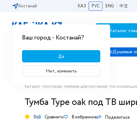
Костанай
КАЗ
РУС
ENG
中文
Каталог тов
Бесплатная доставка по городам РК
Ваш город - Костанай?
Сантехника
Душевые кабины
Душевые о
Да
Нет, изменить
Каталог
/
гостиная
/
мебель для гостиной
/
по коллекци
Тумба Type oak под ТВ шир
0
Сравнить
В избранное
Поделиться