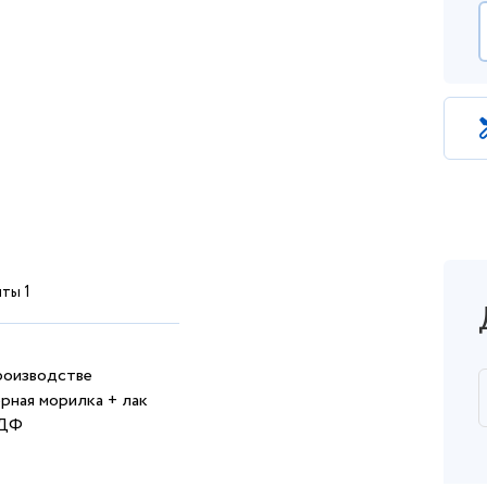
ты 1
производстве
рная морилка + лак
МДФ