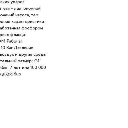
ских ударов -
теля - в автономной
ючений насоса, тем
бочие характеристики:
бработанная фосфором
риал фланца:
DM Рабочая
 10 Bar Давление
й воздух и другие среды
тельный размер: G1"
жбы: 7 лет или 100 000
.gl/gkJ6up