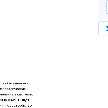
qua обеспечивает
гидравлические
менение в системах
енно снизить шум
ения обустройство