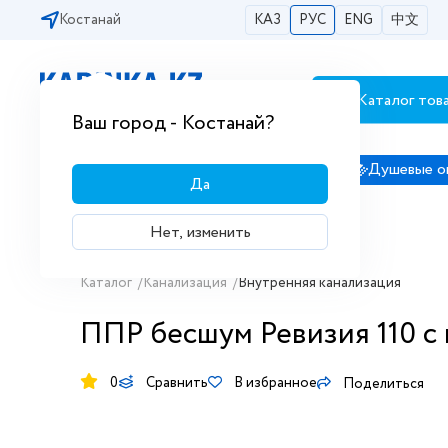
Костанай
КАЗ
РУС
ENG
中文
Каталог тов
Бесплатная доставка по городам РК
Ваш город - Костанай?
Сантехника
Душевые кабины
Душевые о
Да
Нет, изменить
Каталог
/
Канализация
/
Внутренняя канализация
ППР бесшум Ревизия 110 с
0
Сравнить
В избранное
Поделиться