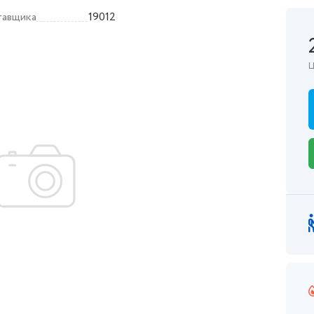
тавщика
19012
Ц