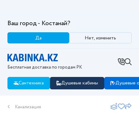
Ваш город - Костанай?
Да
Нет, изменить
Бесплатная доставка по городам РК
Сантехника
Душевые кабины
Душевые о
Канализация