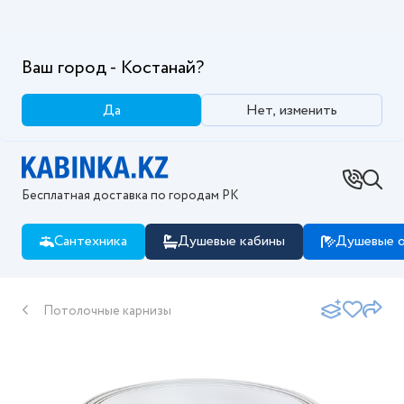
Ваш город - Костанай?
Да
Нет, изменить
Бесплатная доставка по городам РК
Сантехника
Душевые кабины
Душевые о
Потолочные карнизы