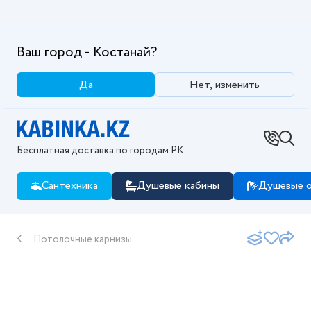
Ваш город - Костанай?
Да
Нет, изменить
Бесплатная доставка по городам РК
Сантехника
Душевые кабины
Душевые о
Потолочные карнизы