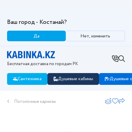
Ваш город - Костанай?
Да
Нет, изменить
Бесплатная доставка по городам РК
Сантехника
Душевые кабины
Душевые о
Потолочные карнизы