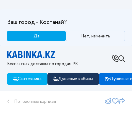
Ваш город - Костанай?
Да
Нет, изменить
Бесплатная доставка по городам РК
Сантехника
Душевые кабины
Душевые о
Потолочные карнизы