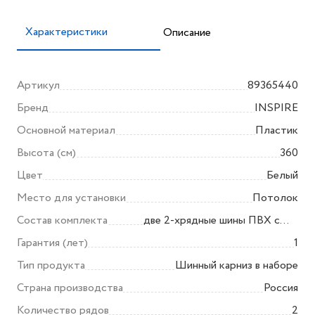
Характеристики
Описание
Артикул
89365440
Бренд
INSPIRE
Основной материал
Пластик
Высота (см)
360
Цвет
Белый
Место для установки
Потолок
Состав комплекта
две 2-хрядные шины ПВХ с
комплектацией(декоративная
Гарантия (лет)
1
заглушка-6шт, дюбель-6 шт,
Тип продукта
Шинный карниз в наборе
крючок-73 шт,
Страна производства
Россия
соединитель-2шт, стопор-4
Количество рядов
2