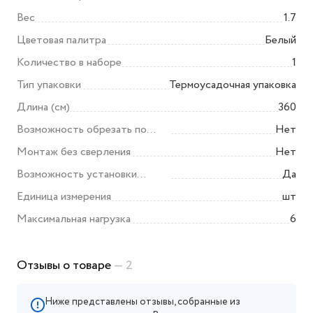
шт, шуруп-6 шт) все в индивид.
Вес
1.7
упаковке
Цветовая палитра
Белый
Количество в наборе
1
Тип упаковки
Термоусадочная упаковка
Длина (см)
360
Возможность обрезать по
Нет
размеру
Монтаж без сверления
Нет
Возможность установки
Да
бленды
Единица измерения
шт
Максимальная нагрузка
6
Отзывы о товаре
— 2
Ниже представлены отзывы, собранные из