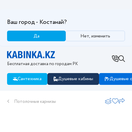
Ваш город - Костанай?
Да
Нет, изменить
Бесплатная доставка по городам РК
Сантехника
Душевые кабины
Душевые о
Потолочные карнизы