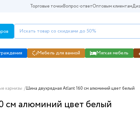
Торговые точки
Вопрос-ответ
Оптовым клиентам
Диз
аров
граждения
Мебель для ванной
Мягкая мебель
е карнизы
/
Шина двухрядная Atlant 160 см алюминий цвет белый
60 см алюминий цвет белый