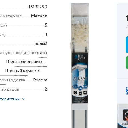
16193290
й материал
Металл
(см)
5
Ц
см)
1
Белый
ля установки
Потолок
Шина алюминиевая
та
- 1 шт, торцевая
Шинный карниз в
заглушка - 2 шт,
а
наборе
роизводства
Россия
крючки - 32 шт
тво рядов
2
ктеристики