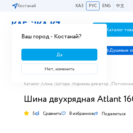
Костанай
КАЗ
РУС
ENG
中文
Каталог тов
Бесплатная доставка по городам РК
Ваш город - Костанай?
Сантехника
Душевые кабины
Душевые о
Да
Нет, изменить
Каталог
/
Окна
/
Шторы
/
Карнизы для штор
/
Потолочны
Шина двухрядная Atlant 1
5
Сравнить
В избранное
Поделиться