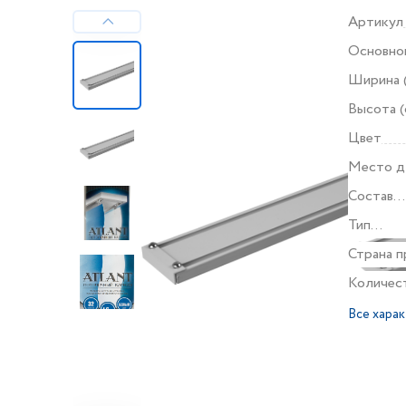
Артикул
Основно
Ширина 
Высота (
Цвет
Место д
Состав
комплек
Тип
продукт
Страна п
Количес
Все хара