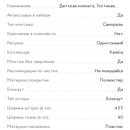
предохранительные
Назначение
Детская комната, Гостиная,
устройства 1 шт, система
Спальня
Аксессуары в наборе
Да
зажимов для окон 2 шт, разъем
Тип монтажа
Саморезы
1 шт, лента 3 м 2 шт, винт 6 шт,
Крепление в комплекте
дюбель 4 шт, комплект
Нет
нижнего крепления
Рисунок
Однотонный
Коллекция
Karelia
Монтаж без сверления
Да
Рекомендации по чистке
Не моющийся
Материал покрытия
Полиэстер
Блэкаут
Да
Тип шторы
Блэкаут
Ширина шторы (в см)
43.5
Ширина ткани (в см)
40
Материал механизма
Пластик