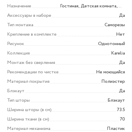
предохранительные
Назначение
Гостиная, Детская комната,
устройства 1 шт, система
Спальня
Аксессуары в наборе
Да
зажимов для окон 2 шт, разъем
Тип монтажа
Саморезы
1 шт, лента 3 м 2 шт, винт 6 шт,
Крепление в комплекте
дюбель 4 шт, комплект
Нет
нижнего крепления
Рисунок
Однотонный
Коллекция
Karelia
Монтаж без сверления
Да
Рекомендации по чистке
Не моющийся
Материал покрытия
Полиэстер
Блэкаут
Да
Тип шторы
Блэкаут
Ширина шторы (в см)
73.5
Ширина ткани (в см)
70
Материал механизма
Пластик