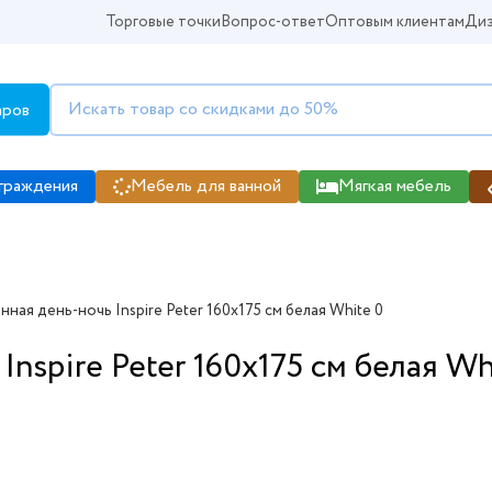
Торговые точки
Вопрос-ответ
Оптовым клиентам
Диз
аров
граждения
Мебель для ванной
Мягкая мебель
ная день-ночь Inspire Peter 160x175 см белая White 0
nspire Peter 160x175 см белая Wh