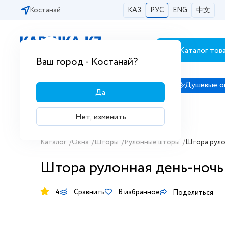
Костанай
КАЗ
РУС
ENG
中文
Каталог тов
Бесплатная доставка по городам РК
Ваш город - Костанай?
Сантехника
Душевые кабины
Душевые о
Да
Нет, изменить
Каталог
/
Окна
/
Шторы
/
Рулонные шторы
/
Штора рулон
Штора рулонная день-ночь I
4
Сравнить
В избранное
Поделиться