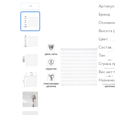
Артикул
Бренд
Основно
Высота (
Цвет
Состав
комплек
Тип
продукт
Страна п
Вес нетт
Назначе
Все хара