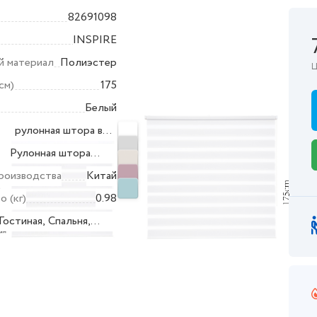
82691098
INSPIRE
й материал
Полиэстер
Ц
см)
175
Белый
рулонная штора в
та
сборе, цепочный
Рулонная штора
механизм, комплект
а
день/ночь
роизводства
Китай
креплений,
о (кг)
0.98
утяжелитель,
ние
Гостиная, Спальня,
инструкция по
Коммерческое
ктеристики
монтажу,
помещение
эксплуатации и
способу
уменьшения ширины