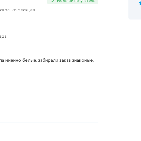
Реальный покупатель
есколько месяцев
ара
ла именно белые. забирали заказ знакомые.