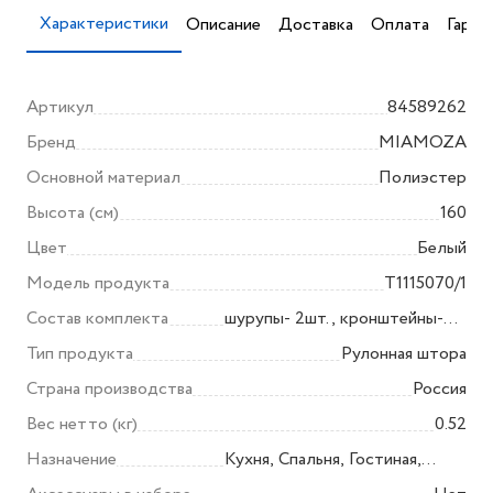
Характеристики
Описание
Доставка
Оплата
Гаран
Артикул
84589262
Бренд
MIAMOZA
Основной материал
Полиэстер
Высота (см)
160
Цвет
Белый
Модель продукта
T1115070/1
Состав комплекта
шурупы- 2шт., кронштейны-
2шт., накладки для
Тип продукта
Рулонная штора
приклеивания-2шт.,
Страна производства
Россия
скотч-2шт.
Вес нетто (кг)
0.52
Назначение
Кухня, Спальня, Гостиная,
Детская комната