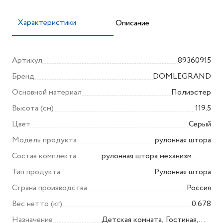
Характеристики
Описание
Артикул
89360915
Бренд
DOMLEGRAND
Основной материал
Полиэстер
Высота (см)
119.5
Цвет
Серый
Модель продукта
рулонная штора
Состав комплекта
рулонная штора,механизм
подъемный с
Тип продукта
Рулонная штора
цепочкой,упорный
Страна производства
Россия
валик,боковой
Вес нетто (кг)
0.678
кронштейн,навесной
Назначение
Детская комната, Гостиная,