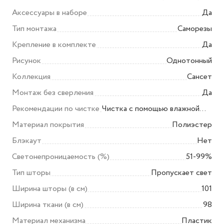
кронштейн,двусторонний
Спальня, Кухня
Аксессуары в наборе
Да
скотч для крепления боковых
Тип монтажа
Саморезы
кронштейнов(навесных
Крепление в комплекте
кронштейнов),металлическая
Да
пластинка к магниту
Рисунок
Однотонный
самоклеющаяся,саморез,дюбель
Коллекция
Сансет
Монтаж без сверления
Да
Рекомендации по чистке
Чистка с помощью влажной
губки
Материал покрытия
Полиэстер
Блэкаут
Нет
Светонепроницаемость (%)
51-99%
Тип шторы
Пропускает свет
Ширина шторы (в см)
101
Ширина ткани (в см)
98
Материал механизма
Пластик