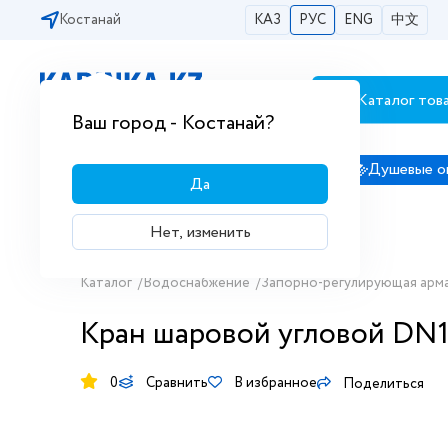
Костанай
КАЗ
РУС
ENG
中文
Каталог тов
Бесплатная доставка по городам РК
Ваш город - Костанай?
Сантехника
Душевые кабины
Душевые о
Да
Нет, изменить
Каталог
/
Водоснабжение
/
Запорно-регулирующая арм
Кран шаровой угловой DN1
0
Сравнить
В избранное
Поделиться