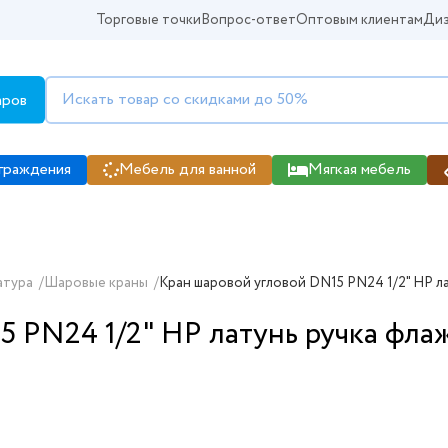
Торговые точки
Вопрос-ответ
Оптовым клиентам
Диз
аров
граждения
Мебель для ванной
Мягкая мебель
атура
/
Шаровые краны
/
Кран шаровой угловой DN15 PN24 1/2" НР л
5 PN24 1/2" НР латунь ручка фла