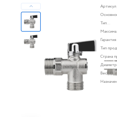
Артикул
Основно
Тип
подключ
Максима
(бар)
Гарантия
Тип про
Страна п
Диаметр 
Вес
Назначе
Все хара