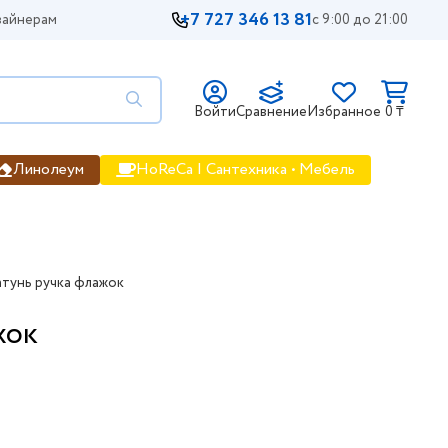
+7 727 346 13 81
айнерам
с 9:00 до 21:00
Войти
Сравнение
Избранное
0 ₸
Линолеум
HoReCa | Сантехника • Мебель
атунь ручка флажок
жок