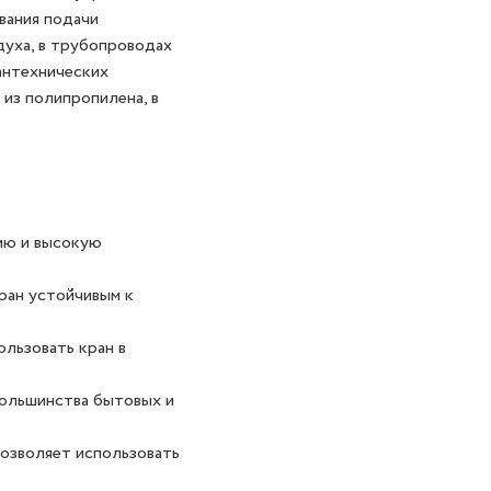
вания подачи
духа, в трубопроводах
антехнических
из полипропилена, в
ию и высокую
ран устойчивым к
ользовать кран в
большинства бытовых и
позволяет использовать