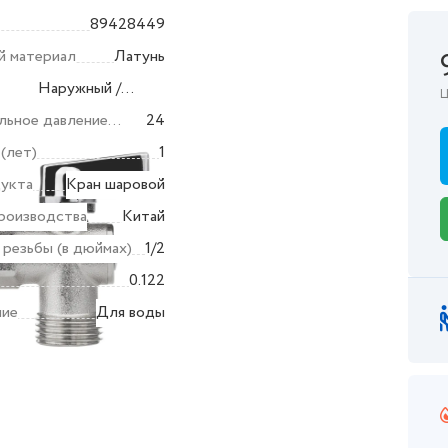
89428449
й материал
Латунь
Наружный /
Ц
ения
наружный
льное давление
24
 (лет)
1
дукта
Кран шаровой
роизводства
Китай
резьбы (в дюймах)
1/2
0.122
ние
Для воды
ктеристики