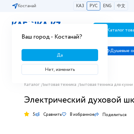
Костанай
КАЗ
РУС
ENG
中文
Каталог тов
Бесплатная доставка по городам РК
Ваш город - Костанай?
Сантехника
Душевые кабины
Душевые о
Да
Нет, изменить
Каталог
/
Бытовая техника
/
Бытовая техника для кухни
Электрический духовой шк
5
Сравнить
В избранное
Поделиться