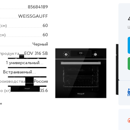
85684189
WEISSGAUFF
(см)
60
Ц
см)
60
Черный
продукта
EOV 316 SB
1 универсальный
та
противень и 1
Встраиваемый
решетка
а
духовой шкаф
роизводства
Россия
о (кг)
35.6
ктеристики