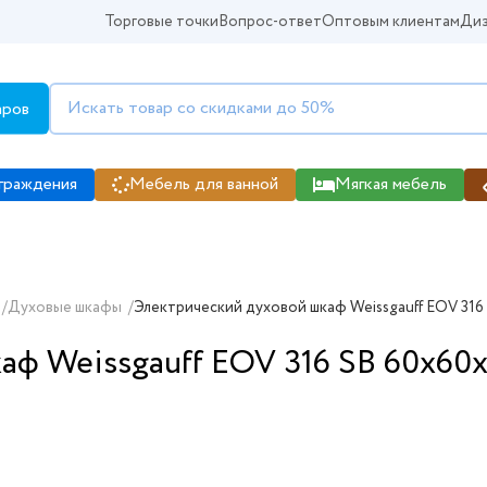
Торговые точки
Вопрос-ответ
Оптовым клиентам
Диз
аров
граждения
Мебель для ванной
Мягкая мебель
/
Духовые шкафы
/
Электрический духовой шкаф Weissgauff EOV 316
аф Weissgauff EOV 316 SB 60x60x