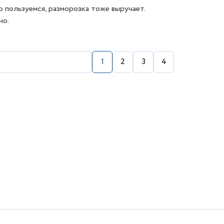
то пользуемся, разморозка тоже выручает.
но.
1
2
3
4