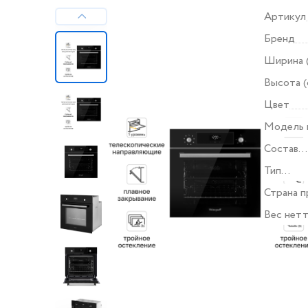
Артикул
Бренд
Ширина 
Высота (
Цвет
Модель 
Состав
комплек
Тип
продукт
Страна п
Вес нетт
Все хара