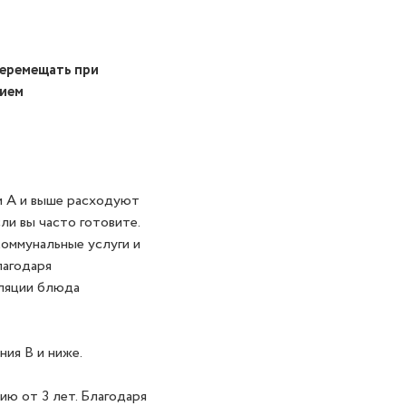
перемещать при
нием
и А и выше расходуют
ли вы часто готовите.
коммунальные услуги и
лагодаря
оляции блюда
ия B и ниже.
ю от 3 лет. Благодаря