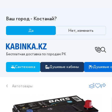
Ваш город - Костанай?
Да
Нет, изменить
Бесплатная доставка по городам РК
Сантехника
Душевые кабины
Душевые о
Автотовары