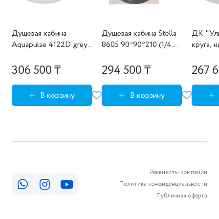
Душевая кабина
Душевая кабина Stella
ДК "Уль
Aquapulse 4122D grey
8605 90*90*210 (1/4
круга, 
black, 90*90*223 (н/п)
круга, черн.стекнки,
(КС57(1
Гарантия 5 лет
мат.стекло, низк.поддон,
ПД2,КН3
306 500 ₸
294 500 ₸
267 6
черн.)
В корзину
В корзину
Реквизиты компании
Политика конфиденциальности
Публичная оферта