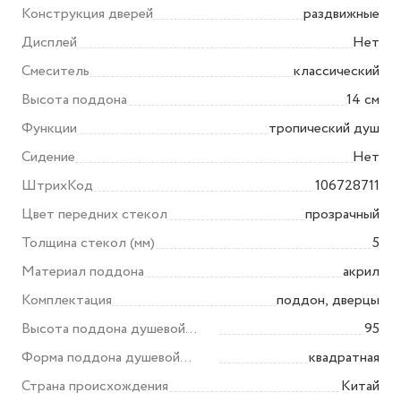
Конструкция дверей
раздвижные
Дисплей
Нет
Смеситель
классический
Высота поддона
14 см
Функции
тропический душ
Сидение
Нет
ШтрихКод
106728711
Цвет передних стекол
прозрачный
Толщина стекол (мм)
5
Материал поддона
акрил
Комплектация
поддон, дверцы
Высота поддона душевой
95
кабины/ограждения (мм)
Форма поддона душевой
квадратная
кабины/ограждения
Страна происхождения
Китай