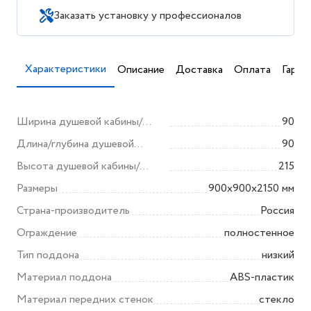
Заказать установку у профессионалов
Характеристики
Описание
Доставка
Оплата
Гаран
Ширина душевой кабины/
90
ограждения (мм)
Длина/глубина душевой
90
кабины/ограждения (мм)
Высота душевой кабины/
215
ограждения (мм)
Размеры
900х900х2150 мм
Страна-производитель
Россия
Ограждение
полностенное
Тип поддона
низкий
Материал поддона
ABS-пластик
Материал передних стенок
стекло