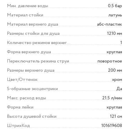
Мин. давление воды
0.5 бар
Материал стойки
латунь
Материал верхнего душа
абс-пластик
Размеры стойки для душа
1210 мм
Количество режимов верхнего
1
душа
Форма верхнего душа
круглая
Переключатель режима струи
поворотное
Размеры верхнего душа
200 мм
Цвет/Оттенок
хром
S-образные эксцентрики
Да
Макс. расход воды
21.5 л/мин
Форма лейки
круглая
Высота душевой стойки
121 см
ШтрихКод
101619608