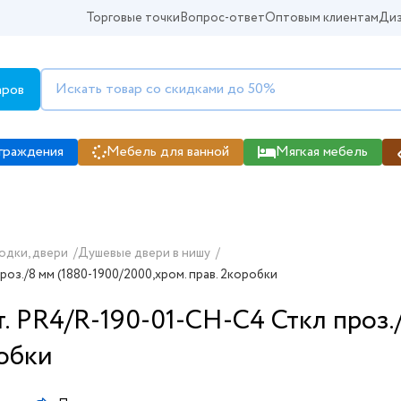
Торговые точки
Вопрос-ответ
Оптовым клиентам
Диз
аров
граждения
Мебель для ванной
Мягкая мебель
одки, двери
/
Душевые двери в нишу
/
роз./8 мм (1880-1900/2000,хром. прав. 2коробки
т. PR4/R-190-01-CH-C4 Сткл проз.
робки