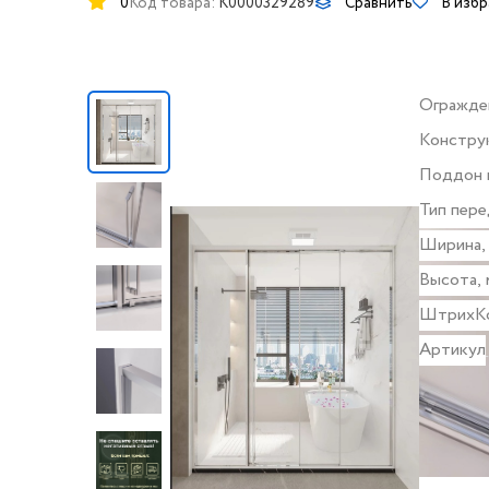
0
Код товара:
K0000329289
Сравнить
В изб
Огражде
Констру
дверей
Поддон 
Тип пере
стекла
Ширина,
Высота, 
ШтрихК
Артикул