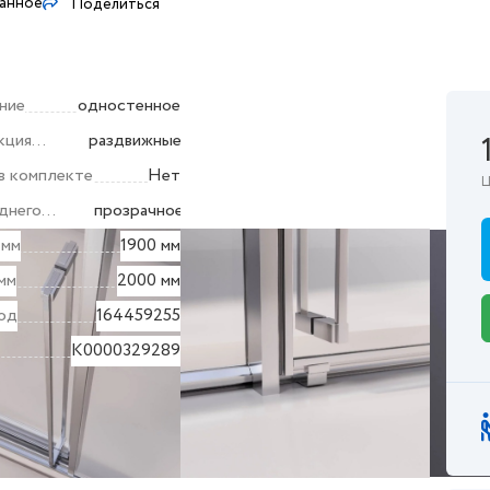
ранное
Поделиться
ние
одностенное
кция
раздвижные
в комплекте
Нет
Ц
днего
прозрачное
 мм
1900 мм
мм
2000 мм
од
164459255
K0000329289