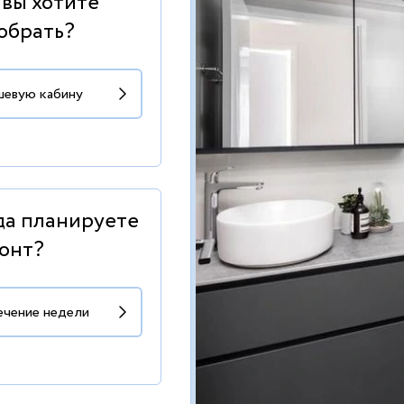
 вы хотите
обрать?
да планируете
онт?