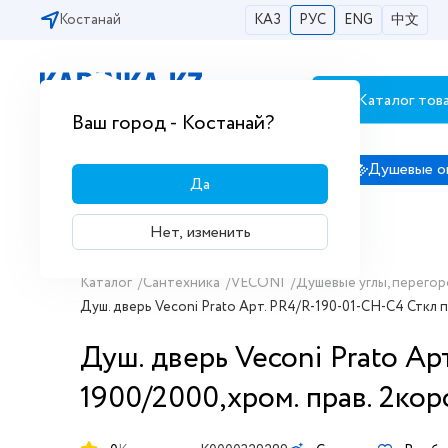
Костанай
КАЗ
РУС
ENG
中文
Каталог тов
Бесплатная доставка по городам РК
Ваш город - Костанай?
Сантехника
Душевые кабины
Душевые о
Да
Нет, изменить
Каталог
/
Сантехника
/
VECONI
/
Душевые углы, перегор
Душ. дверь Veconi Prato Aрт. PR4/R-190-01-CH-C4 Сткл п
Душ. дверь Veconi Prato Aр
1900/2000,хром. прав. 2ко