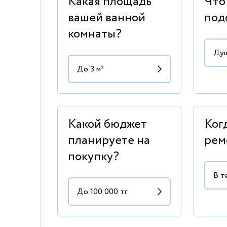
Какая площадь
Что
вашей ванной
под
комнаты?
Какой бюджет
Ког
планируете на
рем
покупку?