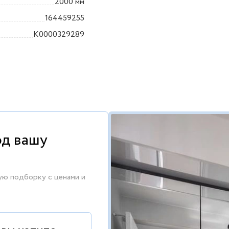
2000 мм
164459255
K0000329289
од вашу
ую подборку с ценами и