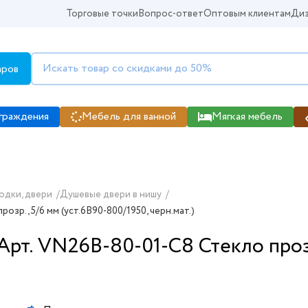
Торговые точки
Вопрос-ответ
Оптовым клиентам
Диз
аров
граждения
Мебель для ванной
Мягкая мебель
одки, двери
/
Душевые двери в нишу
/
озр., 5/6 мм (уст.6B90-800/1950, черн.мат.)
рт. VN26B-80-01-C8 Стекло прозр