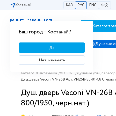
Костанай
КАЗ
РУС
ENG
中文
Каталог тов
Бесплатная доставка по городам РК
Ваш город - Костанай?
Сантехника
Душевые кабины
Душевые о
Да
Нет, изменить
Каталог
/
Сантехника
/
VECONI
/
Душевые углы, перегор
Душ. дверь Veconi VN-26B Арт. VN26B-80-01-C8 Стекло пр
Душ. дверь Veconi VN-26B А
800/1950, черн.мат.)