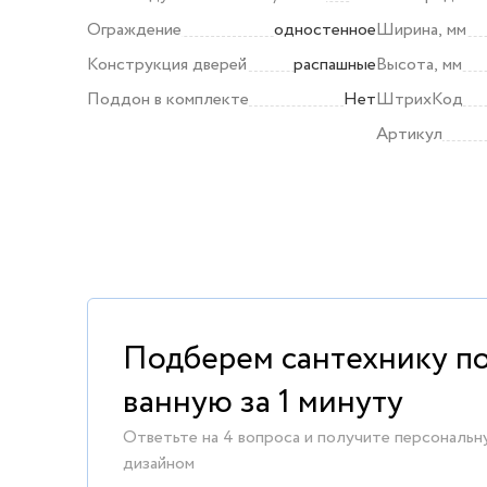
ограждения (мм)
Ограждение
одностенное
Ширина, мм
Конструкция дверей
распашные
Высота, мм
Поддон в комплекте
Нет
ШтрихКод
Артикул
Подберем сантехнику п
ванную за 1 минуту
Ответьте на 4 вопроса и получите персональн
дизайном