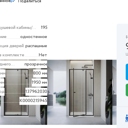
анное
Поделиться
душевой кабины/
195
ия (мм)
ние
одностенное
1
кция дверей
распашные
в комплекте
Нет
Ц
днего
прозрачное
 мм
800 мм
мм
1950 мм
од
137962030
K0000215945