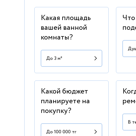
Какая площадь
Что
вашей ванной
под
комнаты?
Какой бюджет
Ког
планируете на
рем
покупку?