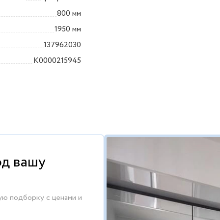
800 мм
1950 мм
137962030
K0000215945
од вашу
ую подборку с ценами и