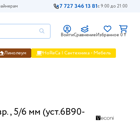
+7 727 346 13 81
айнерам
с 9:00 до 21:00
Войти
Сравнение
Избранное
0 ₸
Линолеум
HoReCa | Сантехника • Мебель
., 5/6 мм (уст.6B90-