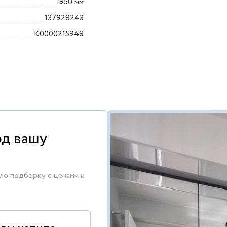
1950 мм
137928243
K0000215948
од вашу
ую подборку с ценами и