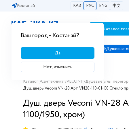
Костанай
КАЗ
РУС
ENG
中文
Каталог тов
Бесплатная доставка по городам РК
Ваш город - Костанай?
Сантехника
Душевые кабины
Душевые о
Да
Нет, изменить
Каталог
/
Сантехника
/
VECONI
/
Душевые углы, перегор
Душ. дверь Veconi VN-28 Арт. VN28-110-01-C8 Стекло проз
Душ. дверь Veconi VN-28 Ар
1100/1950, хром)