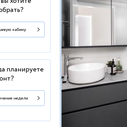
 вы хотите
обрать?
да планируете
онт?