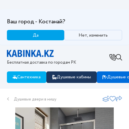
Ваш город - Костанай?
Да
Нет, изменить
Бесплатная доставка по городам РК
Сантехника
Душевые кабины
Душевые о
Душевые двери в нишу