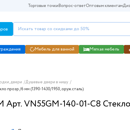
Торговые точки
Вопрос-ответ
Оптовым клиентам
Диз
аров
граждения
Мебель для ванной
Мягкая мебель
одки, двери
/
Душевые двери в нишу
/
о прозр./6 мм (1390-1430/1950, оруж.сталь)
 Арт. VN55GM-140-01-C8 Стекло 