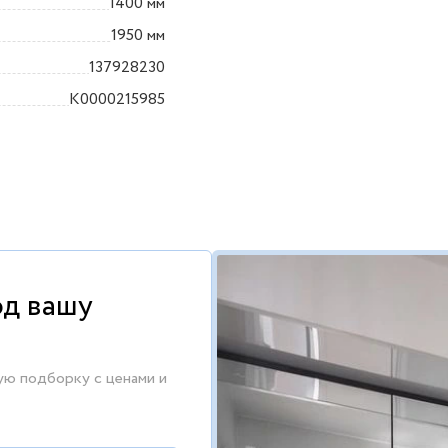
1400 мм
1950 мм
137928230
K0000215985
од вашу
ую подборку с ценами и