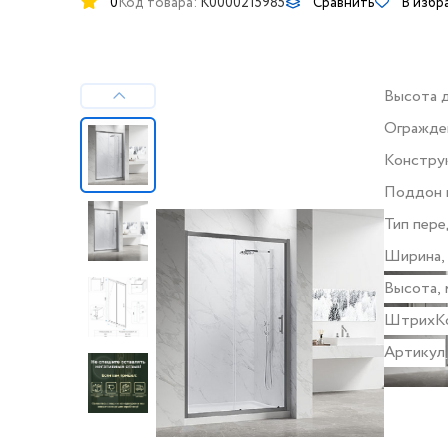
0
Код товара:
K0000215985
Сравнить
В избр
Высота 
огражден
Огражде
Констру
дверей
Поддон 
Тип пере
стекла
Ширина,
Высота, 
ШтрихК
Артикул