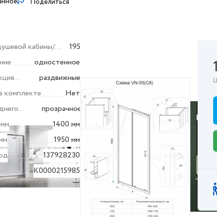
анное
Поделиться
душевой кабины/
195
ия (мм)
ние
одностенное
кция
раздвижные
Ц
в комплекте
Нет
днего
прозрачное
 мм
1400 мм
мм
1950 мм
од
137928230
K0000215985