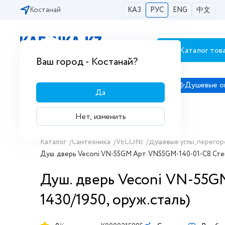
Костанай
КАЗ
РУС
ENG
中文
Каталог тов
Бесплатная доставка по городам РК
Ваш город - Костанай?
Сантехника
Душевые кабины
Душевые о
Да
Нет, изменить
Каталог
/
Сантехника
/
VECONI
/
Душевые углы, перегор
Душ. дверь Veconi VN-55GM Арт. VN55GM-140-01-C8 Стекл
Душ. дверь Veconi VN-55GM
1430/1950, оруж.сталь)