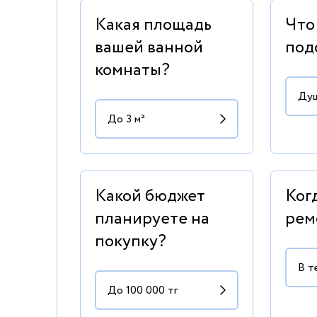
Какая площадь
Что
вашей ванной
под
комнаты?
Какой бюджет
Ког
планируете на
рем
покупку?