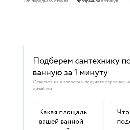
Тип переднего стекла
прозрачное
Артикул
Подберем сантехнику п
ванную за 1 минуту
Ответьте на 4 вопроса и получите персональн
дизайном
Какая площадь
Что
вашей ванной
под