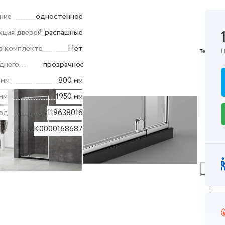
ние
одностенное
кция дверей
распашные
в комплекте
Нет
Ц
днего
прозрачное
 мм
800 мм
мм
1950 мм
од
119638016
K0000168687