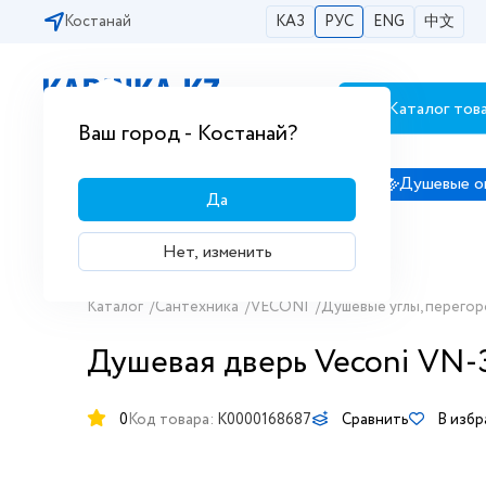
Костанай
КАЗ
РУС
ENG
中文
Каталог тов
Бесплатная доставка по городам РК
Ваш город - Костанай?
Сантехника
Душевые кабины
Душевые о
Да
Нет, изменить
Каталог
/
Сантехника
/
VECONI
/
Душевые углы, перегор
Душевая дверь Veconi VN-3
0
Код товара:
K0000168687
Сравнить
В изб