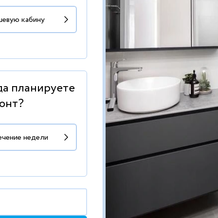
да планируете
онт?