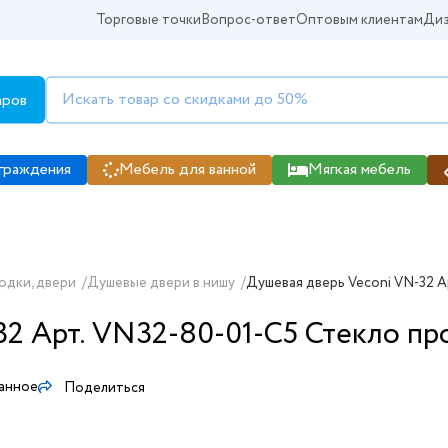
Торговые точки
Вопрос-ответ
Оптовым клиентам
Диз
аров
граждения
Мебель для ванной
Мягкая мебель
одки, двери
/
Душевые двери в нишу
/
Душевая дверь Veconi VN-32 А
2 Арт. VN32-80-01-C5 Стекло про
ранное
Поделиться