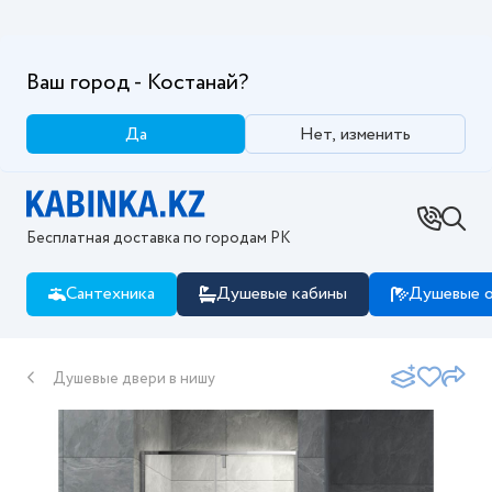
Ваш город - Костанай?
Да
Нет, изменить
Бесплатная доставка по городам РК
Сантехника
Душевые кабины
Душевые о
Душевые двери в нишу