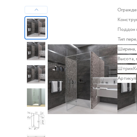
Огражде
Констру
Поддон 
Тип пере
стекла
Ширина,
Высота, 
ШтрихК
Артикул