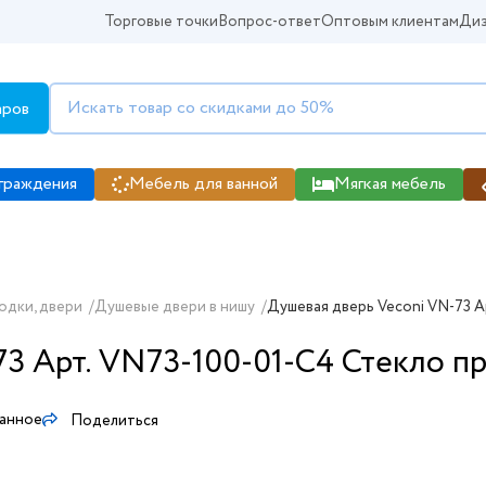
Торговые точки
Вопрос-ответ
Оптовым клиентам
Диз
аров
граждения
Мебель для ванной
Мягкая мебель
одки, двери
/
Душевые двери в нишу
/
Душевая дверь Veconi VN-73 А
3 Арт. VN73-100-01-C4 Стекло п
ранное
Поделиться