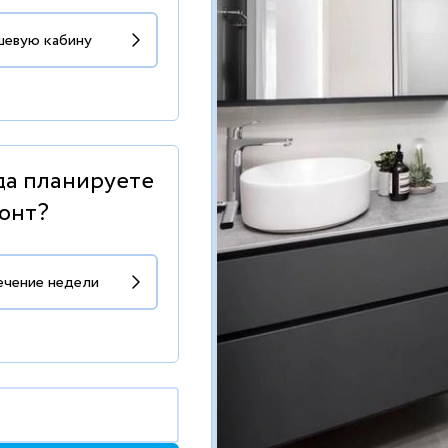
да планируете
онт?