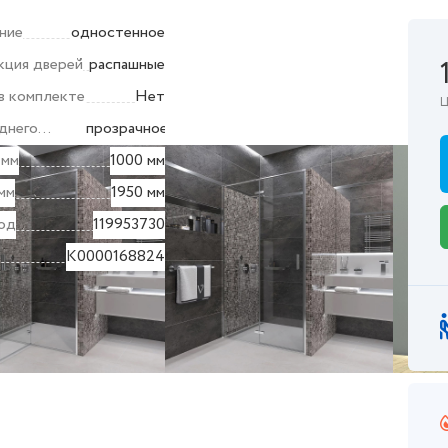
ние
одностенное
кция дверей
распашные
в комплекте
Нет
Ц
днего
прозрачное
 мм
1000 мм
мм
1950 мм
од
119953730
K0000168824