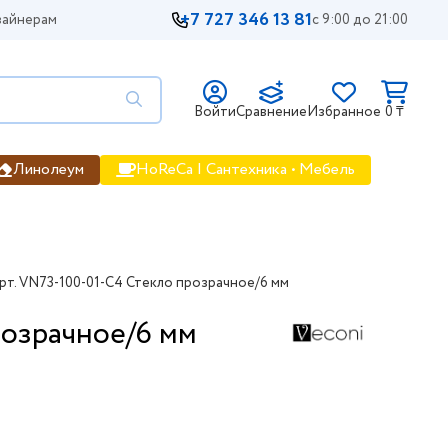
+7 727 346 13 81
айнерам
с 9:00 до 21:00
Войти
Сравнение
Избранное
0 ₸
Линолеум
HoReCa | Сантехника • Мебель
рт. VN73-100-01-C4 Стекло прозрачное/6 мм
розрачное/6 мм