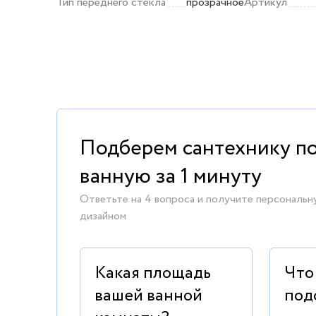
Тип переднего стекла
прозрачное
Артикул
Подберем сантехнику п
ванную за 1 минуту
Ответьте на 4 вопроса и получите персональн
дизайном
Какая площадь
Что
вашей ванной
под