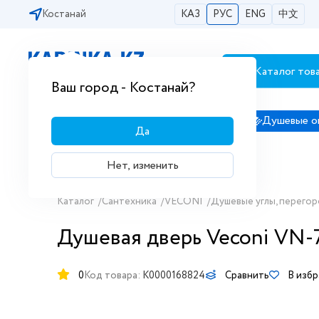
Костанай
КАЗ
РУС
ENG
中文
Каталог тов
Бесплатная доставка по городам РК
Ваш город - Костанай?
Сантехника
Душевые кабины
Душевые о
Да
Нет, изменить
Каталог
/
Сантехника
/
VECONI
/
Душевые углы, перегор
Душевая дверь Veconi VN-7
0
Код товара:
K0000168824
Сравнить
В изб