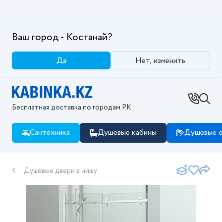
Ваш город - Костанай?
Да
Нет, изменить
Бесплатная доставка по городам РК
Сантехника
Душевые кабины
Душевые о
Душевые двери в нишу