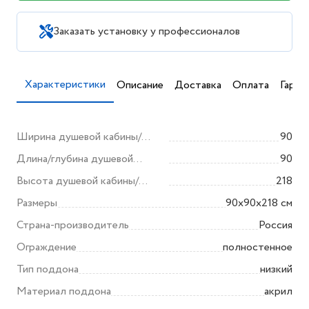
Заказать установку у профессионалов
Характеристики
Описание
Доставка
Оплата
Гаран
Ширина душевой кабины/
90
ограждения (мм)
Длина/глубина душевой
90
кабины/ограждения (мм)
Высота душевой кабины/
218
ограждения (мм)
Размеры
90x90x218 см
Страна-производитель
Россия
Ограждение
полностенное
Тип поддона
низкий
Материал поддона
акрил