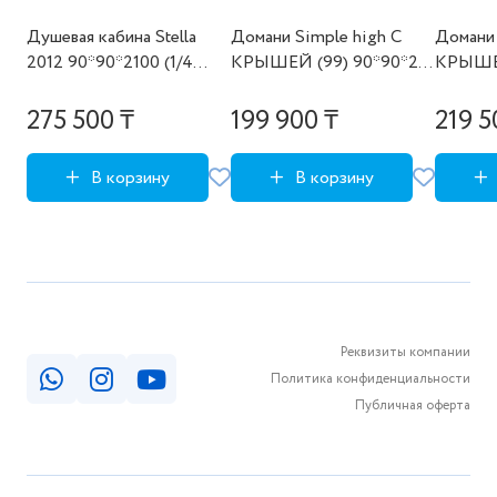
Душевая кабина Stella
Домани Simple high С
Домани 
2012 90*90*2100 (1/4
КРЫШЕЙ (99) 90*90*218
КРЫШЕЙ
круга, темно-син.стекло,
(БЕЗ пульта, бел.стенки,
(БЕЗ пу
выс. поддон)
сатин мат.стек,
тонир.с
275 500 ₸
199 900 ₸
219 5
выс.поддон)
выс.под
В корзину
В корзину
Реквизиты компании
Политика конфиденциальности
Публичная оферта