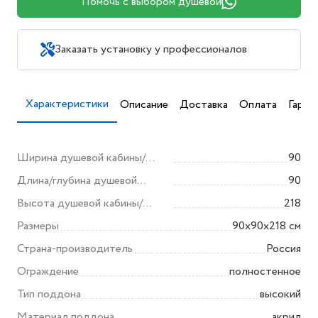
Помочь с выбором душевой
Заказать установку у профессионалов
Характеристики
Описание
Доставка
Оплата
Гаран
Ширина душевой кабины/
90
ограждения (мм)
Длина/глубина душевой
90
кабины/ограждения (мм)
Высота душевой кабины/
218
ограждения (мм)
Размеры
90х90х218 см
Страна-производитель
Россия
Ограждение
полностенное
Тип поддона
высокий
Материал поддона
акрил