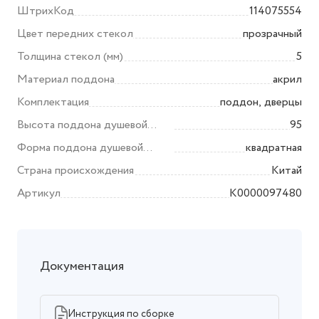
ШтрихКод
114075554
Цвет передних стекол
прозрачный
Толщина стекол (мм)
5
Материал поддона
акрил
Комплектация
поддон, дверцы
Высота поддона душевой
95
кабины/ограждения (мм)
Форма поддона душевой
квадратная
кабины/ограждения
Страна происхождения
Китай
Артикул
K0000097480
Документация
Инструкция по сборке