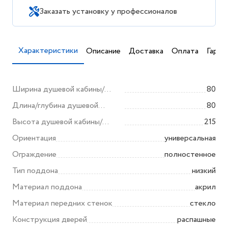
Заказать установку у профессионалов
Характеристики
Описание
Доставка
Оплата
Гаран
Ширина душевой кабины/
80
ограждения (мм)
Длина/глубина душевой
80
кабины/ограждения (мм)
Высота душевой кабины/
215
ограждения (мм)
Ориентация
универсальная
Ограждение
полностенное
Тип поддона
низкий
Материал поддона
акрил
Материал передних стенок
стекло
Конструкция дверей
распашные