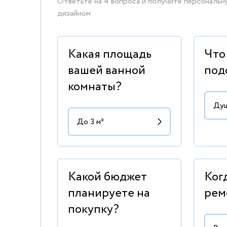
Ответьте на 4 вопроса и получите персональн
дизайном
Какая площадь
Что
вашей ванной
под
комнаты?
Какой бюджет
Ког
планируете на
рем
покупку?