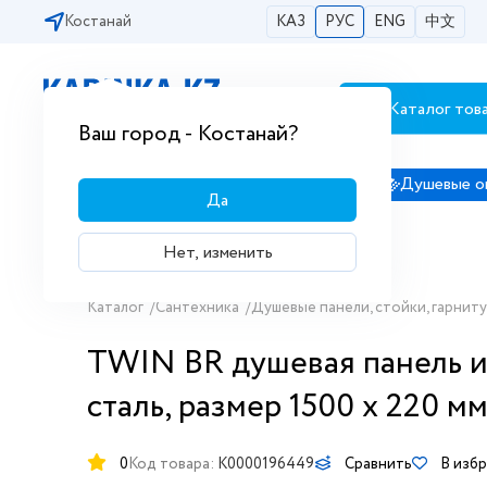
Костанай
КАЗ
РУС
ENG
中文
Каталог тов
Бесплатная доставка по городам РК
Ваш город - Костанай?
Сантехника
Душевые кабины
Душевые о
Да
Нет, изменить
Каталог
/
Сантехника
/
Душевые панели, стойки, гарнит
TWIN BR душевая панель и
сталь, размер 1500 х 220 мм
0
Код товара:
K0000196449
Сравнить
В изб