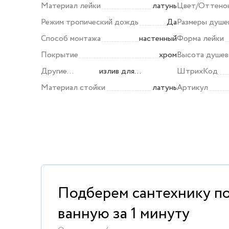
струи
Материал лейки
латунь
Цвет/Оттено
Режим тропический дождь
Да
Размеры душе
Способ монтажа
настенный
Форма лейки
Покрытие
хром
Высота душев
Другие
излив для
ШтрихКод
особенности
наполнения ванны
Материал стойки
латунь
Артикул
Подберем сантехнику п
ванную за 1 минуту