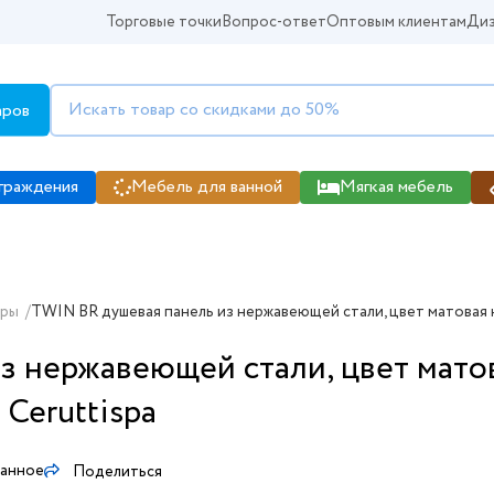
Торговые точки
Вопрос-ответ
Оптовым клиентам
Диз
аров
граждения
Мебель для ванной
Мягкая мебель
уры
/
TWIN BR душевая панель из нержавеющей стали, цвет матовая не
з нержавеющей стали, цвет мат
 Ceruttispa
ранное
Поделиться