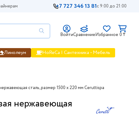
+7 727 346 13 81
айнерам
с 9:00 до 21:00
Войти
Сравнение
Избранное
0 ₸
Линолеум
HoReCa | Сантехника • Мебель
ржавеющая сталь, размер 1500 х 220 мм Ceruttispa
овая нержавеющая