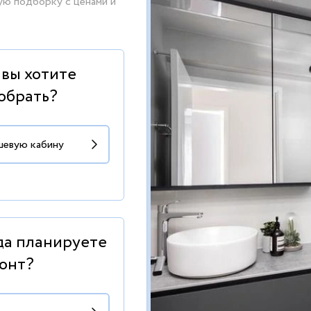
ую подборку с ценами и
 вы хотите
обрать?
да планируете
онт?