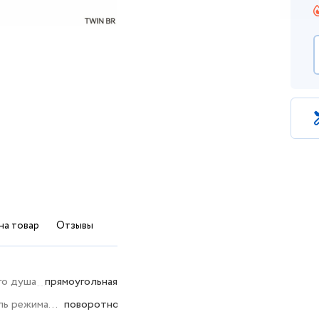
на товар
Отзывы
го душа
прямоугольная
ль режима
поворотное