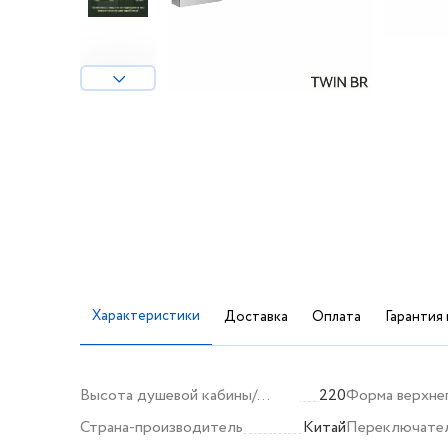
Характеристики
Доставка
Оплата
Гарантия 
Высота душевой кабины/
220
Форма верхне
ограждения (мм)
Страна-производитель
Китай
Переключате