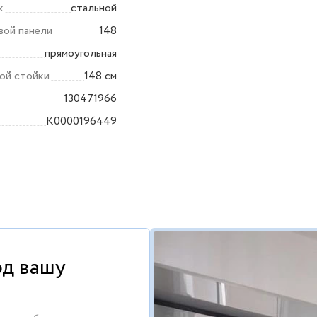
к
стальной
вой панели
148
прямоугольная
ой стойки
148 см
130471966
K0000196449
од вашу