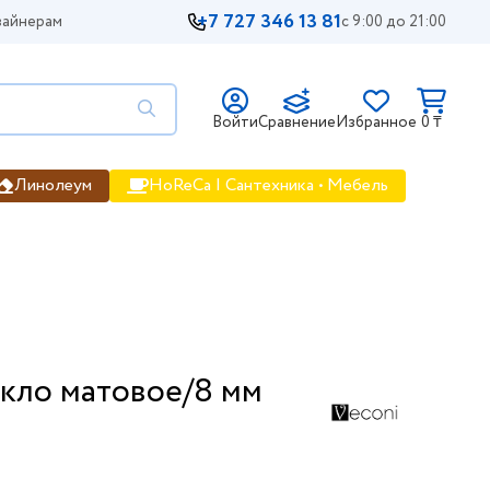
+7 727 346 13 81
айнерам
с 9:00 до 21:00
Войти
Сравнение
Избранное
0 ₸
Линолеум
HoReCa | Сантехника • Мебель
екло матовое/8 мм