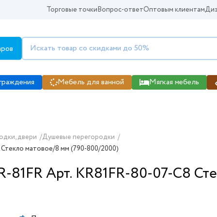
Торговые точки
Вопрос-ответ
Оптовым клиентам
Диз
аров
граждения
Мебель для ванной
Мягкая мебель
одки, двери
/
Душевые перегородки
/
 Стекло матовое/8 мм (790-800/2000)
R-81FR Арт. KR81FR-80-07-C8 Ст