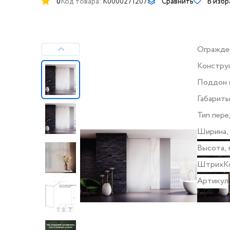
0
Код товара:
K0000271207
Сравнить
В изб
Огражде
Констру
дверей
Поддон 
Габарит
Тип пере
Ширина,
Высота, 
ШтрихК
Артикул