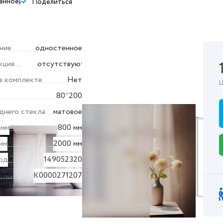
ранное
Поделиться
ние
одностенное
кция
отсутствуют
в комплекте
Нет
Ц
ы
80*200
днего стекла
матовое
 мм
800 мм
мм
2000 мм
од
149052320
K0000271207