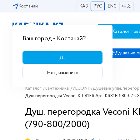
Костанай
КАЗ
РУС
ENG
中文
Каталог тов
Бесплатная доставка по городам РК
Ваш город - Костанай?
Сантехника
Душевые кабины
Душевые о
Да
Нет, изменить
Каталог
/
Сантехника
/
VECONI
/
Душевые углы, перегор
Душ. перегородка Veconi KR-81FR Арт. KR81FR-80-07-C8
Душ. перегородка Veconi K
(790-800/2000)