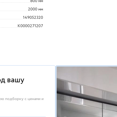
800 мм
2000 мм
149052320
K0000271207
од вашу
ую подборку с ценами и