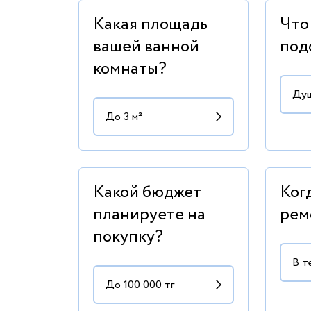
Какая площадь
Что
вашей ванной
под
комнаты?
Какой бюджет
Ког
планируете на
рем
покупку?