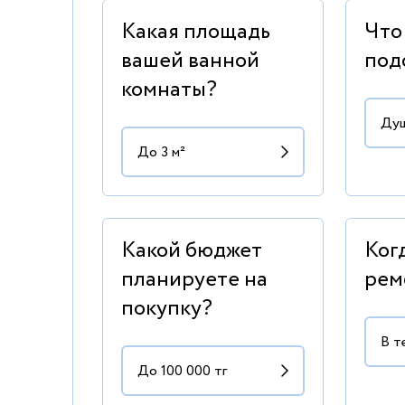
Какая площадь
Что
вашей ванной
под
комнаты?
Какой бюджет
Ког
планируете на
рем
покупку?