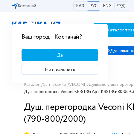
Костанай
КАЗ
РУС
ENG
中文
Каталог тов
Бесплатная доставка по городам РК
Ваш город - Костанай?
Сантехника
Душевые кабины
Душевые о
Да
Нет, изменить
Каталог
/
Сантехника
/
VECONI
/
Душевые углы, перегор
Душ. перегородка Veconi KR-81RG Арт. KR81RG-80-06-C
Душ. перегородка Veconi 
(790-800/2000)