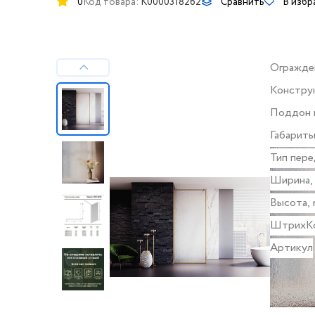
0
Код товара:
K0000318262
Сравнить
В избр
Огражде
Констру
дверей
Поддон 
Габарит
Тип пере
Ширина,
Высота, 
ШтрихК
Артикул