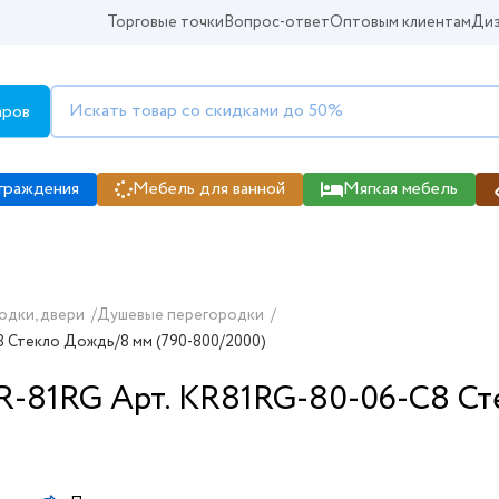
Торговые точки
Вопрос-ответ
Оптовым клиентам
Диз
аров
граждения
Мебель для ванной
Мягкая мебель
одки, двери
/
Душевые перегородки
/
8 Стекло Дождь/8 мм (790-800/2000)
KR-81RG Арт. KR81RG-80-06-C8 С