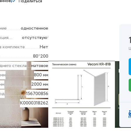
анное
Поделиться
ние
одностенное
кция
отсутствуют
в комплекте
Нет
Ц
ы
80*200
днего стекла
матовое
 мм
800 мм
мм
2000 мм
од
156700856
K0000318262