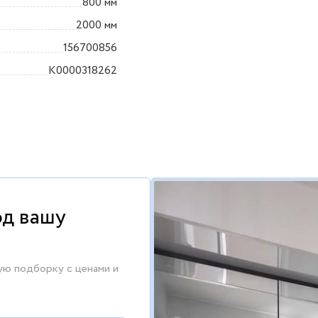
800 мм
2000 мм
156700856
K0000318262
од вашу
ую подборку с ценами и