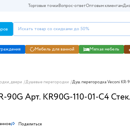
Торговые точки
Вопрос-ответ
Оптовым клиентам
Диз
аров
граждения
Мебель для ванной
Мягкая мебель
одки, двери
/
Душевые перегородки
/
Душ. перегородка Veconi KR-90
R-90G Арт. KR90G-110-01-C4 Стекл
анное
Поделиться