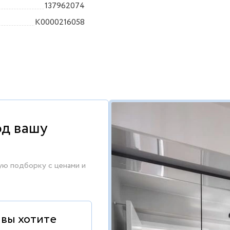
137962074
K0000216058
од вашу
ую подборку с ценами и
 вы хотите