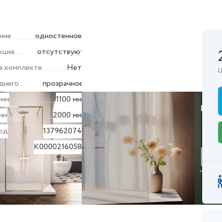
ние
одностенное
кция
отсутствуют
в комплекте
Нет
Ц
днего
прозрачное
 мм
1100 мм
мм
2000 мм
од
137962074
K0000216058