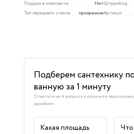
Поддон в комплекте
Нет
ШтрихКод
Тип переднего стекла
прозрачное
Артикул
Подберем сантехнику п
ванную за 1 минуту
Ответьте на 4 вопроса и получите персональн
дизайном
Какая площадь
Что