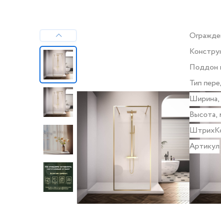
Огражде
Констру
дверей
Поддон 
Тип пере
стекла
Ширина,
Высота, 
ШтрихК
Артикул