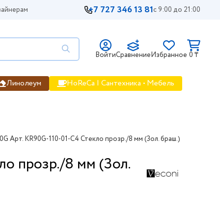
+7 727 346 13 81
айнерам
с 9:00 до 21:00
Войти
Сравнение
Избранное
0 ₸
Линолеум
HoReCa | Сантехника • Мебель
G Арт. KR90G-110-01-C4 Стекло прозр./8 мм (Зол. браш.)
о прозр./8 мм (Зол.