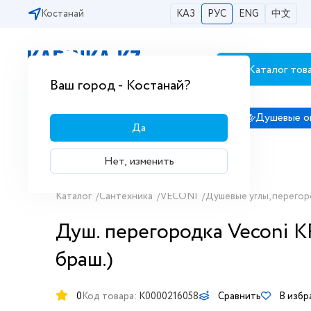
Костанай
КАЗ
РУС
ENG
中文
Каталог тов
Бесплатная доставка по городам РК
Ваш город - Костанай?
Сантехника
Душевые кабины
Душевые о
Да
Нет, изменить
Каталог
/
Сантехника
/
VECONI
/
Душевые углы, перегор
Душ. перегородка Veconi K
браш.)
0
Код товара:
K0000216058
Сравнить
В избр