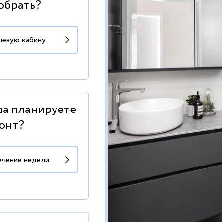
обрать?
да планируете
онт?