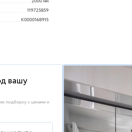
2000 мм
119725859
K0000168915
од вашу
ую подборку с ценами и