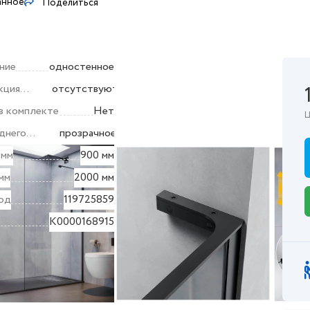
анное
Поделиться
ние
одностенное
кция
отсутствуют
в комплекте
Нет
Ц
днего
прозрачное
 мм
900 мм
мм
2000 мм
од
119725859
K0000168915