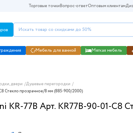
Торговые точки
Вопрос-ответ
Оптовым клиентам
Диз
аров
граждения
Мебель для ванной
Мягкая мебель
одки, двери
/
Душевые перегородки
/
C8 Стекло прозрачное/8 мм (885-900/2000)
ni KR-77B Арт. KR77B-90-01-C8 С