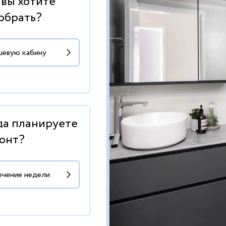
 вы хотите
обрать?
да планируете
онт?