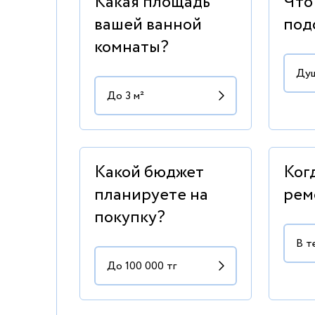
Какая площадь
Что
вашей ванной
под
комнаты?
Какой бюджет
Ког
планируете на
рем
покупку?