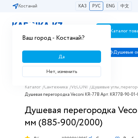
Костанай
КАЗ
РУС
ENG
中文
Каталог тов
Бесплатная доставка по городам РК
Ваш город - Костанай?
Сантехника
Душевые кабины
Душевые о
Да
Нет, изменить
Каталог
/
Сантехника
/
VECONI
/
Душевые углы, перегор
Душевая перегородка Veconi KR-77B Арт. KR77B-90-01-
Душевая перегородка Veco
мм (885-900/2000)