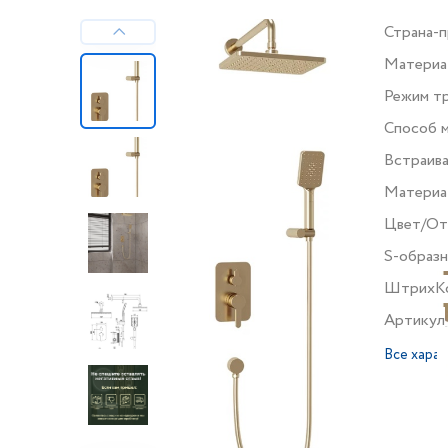
Страна-
Материа
Режим т
Способ 
Встраив
Материа
Цвет/От
S-образ
ШтрихК
Артикул
Все хара