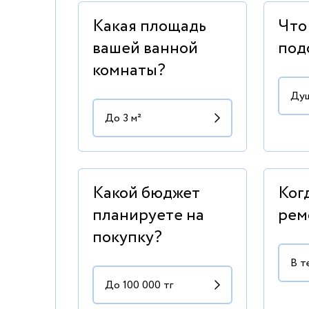
Какая площадь
Что
вашей ванной
под
комнаты?
Какой бюджет
Ког
планируете на
рем
покупку?