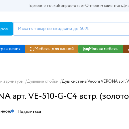
Торговые точки
Вопрос-ответ
Оптовым клиентам
Диз
аров
граждения
Мебель для ванной
Мягкая мебель
и, гарнитуры
/
Душевые стойки
/
Душ. cистема Veconi VERONA арт. V
A арт. VE-510-G-C4 встр. (золот
анное
Поделиться