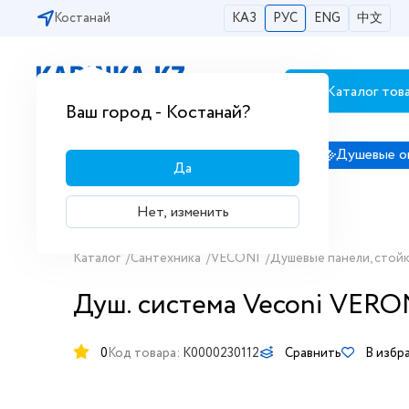
Костанай
КАЗ
РУС
ENG
中文
Каталог тов
Бесплатная доставка по городам РК
Ваш город - Костанай?
Сантехника
Душевые кабины
Душевые о
Да
Нет, изменить
Каталог
/
Сантехника
/
VECONI
/
Душевые панели, стойк
Душ. cистема Veconi VERON
0
Код товара:
K0000230112
Сравнить
В избр