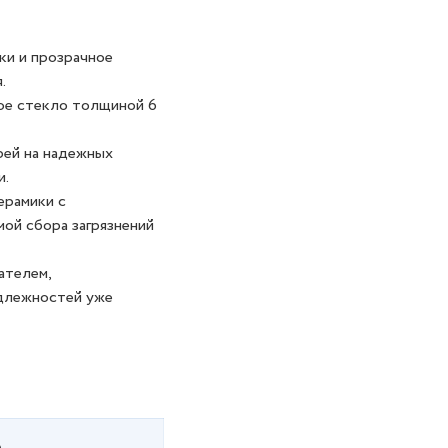
ки и прозрачное
.
ое стекло толщиной 6
рей на надежных
и.
ерамики с
ой сбора загрязнений
ателем,
адлежностей уже