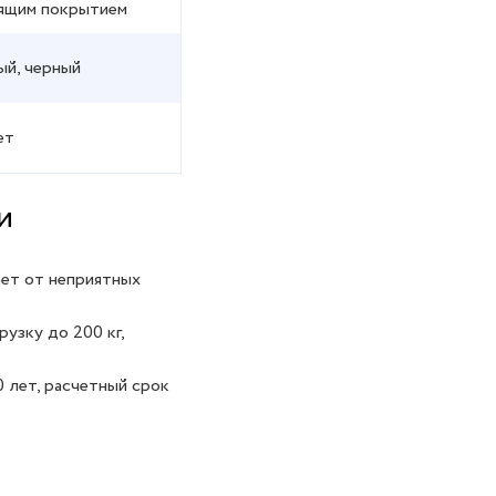
ящим покрытием
й, черный
ет
и
ет от неприятных
узку до 200 кг,
0 лет, расчетный срок