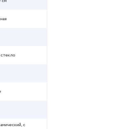
 см
ная
 стекло
е
амический, с