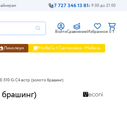
+7 727 346 13 81
айнерам
с 9:00 до 21:00
Войти
Сравнение
Избранное
0 ₸
Линолеум
HoReCa | Сантехника • Мебель
E-510-G-C4 встр. (золото брашинг)
о брашинг)