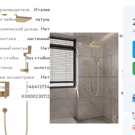
производитель
Италия
л лейки
латунь
ропический дождь
Нет
Ц
монтажа
настенный
аемый монтаж
Нет
л стойки
без стойки
тенок
золото
ные эксцентрики
Нет
од
146413754
K0000230112
ктеристики