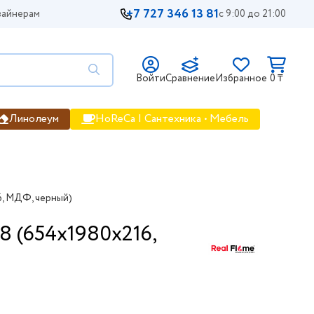
+7 727 346 13 81
айнерам
с 9:00 до 21:00
Войти
Сравнение
Избранное
0 ₸
Линолеум
HoReCa | Сантехника • Мебель
, МДФ, черный)
(654х1980х216,