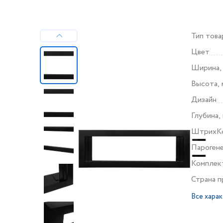
Тип това
Цвет
Ширина,
Высота, 
Дизайн
Глубина,
ШтрихК
Пароген
Комплек
Страна 
Все хара