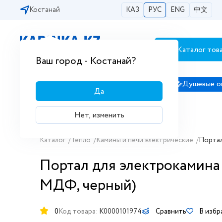
Костанай
КАЗ
РУС
ENG
中文
Каталог тов
Бесплатная доставка по городам РК
Ваш город - Костанай?
Сантехника
Душевые кабины
Душевые о
Да
Нет, изменить
Каталог
/
Тепло
/
Камины и печи электрические
/
Портал
Портал для электрокамин
МДФ, черный)
0
Код товара:
K0000101974
Сравнить
В избр