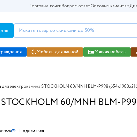
Торговые точки
Вопрос-ответ
Оптовым клиентам
Диз
аров
граждения
Мебель для ванной
Мягкая мебель
 для электрокамина STOCKHOLM 60/MNH BLM-P998 (654х1980х216
а STOCKHOLM 60/MNH BLM-P998 
анное
Поделиться