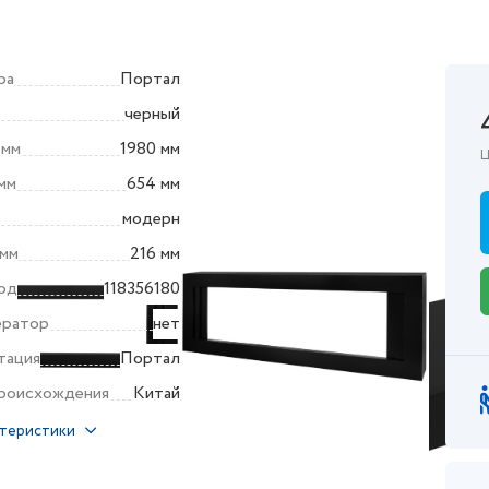
ра
Портал
черный
 мм
1980 мм
Ц
мм
654 мм
модерн
 мм
216 мм
од
118356180
ератор
нет
тация
Портал
происхождения
Китай
ктеристики