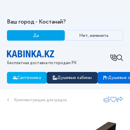
Ваш город - Костанай?
Да
Нет, изменить
Бесплатная доставка по городам РК
Сантехника
Душевые кабины
Душевые о
Комплектующие для грядок