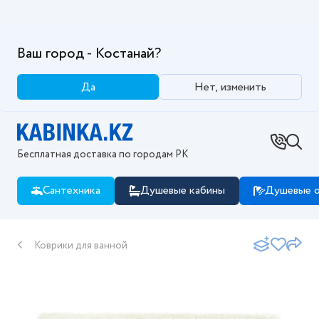
Ваш город - Костанай?
Да
Нет, изменить
Бесплатная доставка по городам РК
Сантехника
Душевые кабины
Душевые о
Коврики для ванной