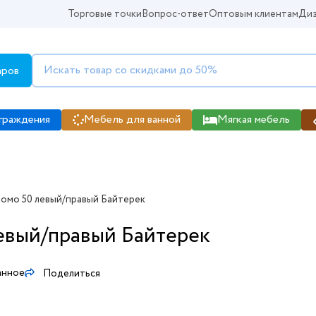
Торговые точки
Вопрос-ответ
Оптовым клиентам
Диз
аров
граждения
Мебель для ванной
Мягкая мебель
омо 50 левый/правый Байтерек
евый/правый Байтерек
анное
Поделиться