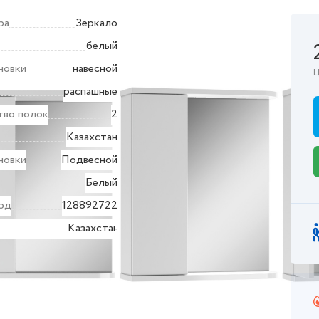
ра
Зеркало
белый
новки
навесной
Ц
распашные
тво полок
2
Казахстан
новки
Подвесной
Белый
од
128892722
Казахстан
ждения
ктеристики