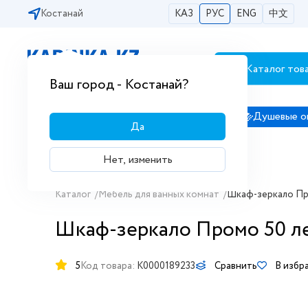
Костанай
КАЗ
РУС
ENG
中文
Каталог тов
Бесплатная доставка по городам РК
Ваш город - Костанай?
Сантехника
Душевые кабины
Душевые о
Да
Нет, изменить
Каталог
/
Мебель для ванных комнат
/
Шкаф-зеркало Пр
Шкаф-зеркало Промо 50 л
5
Код товара:
K0000189233
Сравнить
В избр