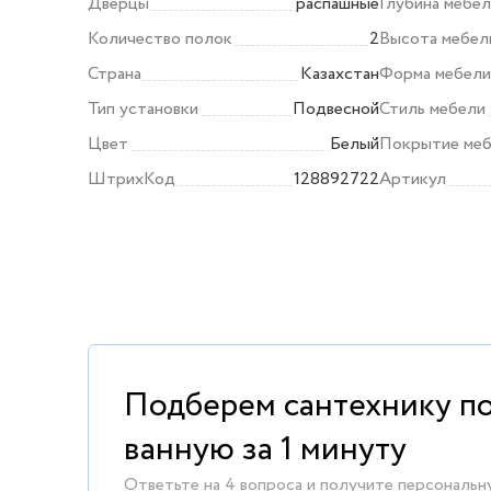
Дверцы
распашные
Глубина мебел
Количество полок
2
Высота мебели
Страна
Казахстан
Форма мебел
Тип установки
Подвесной
Стиль мебели
Цвет
Белый
Покрытие ме
ШтрихКод
128892722
Артикул
Подберем сантехнику п
ванную за 1 минуту
Ответьте на 4 вопроса и получите персональн