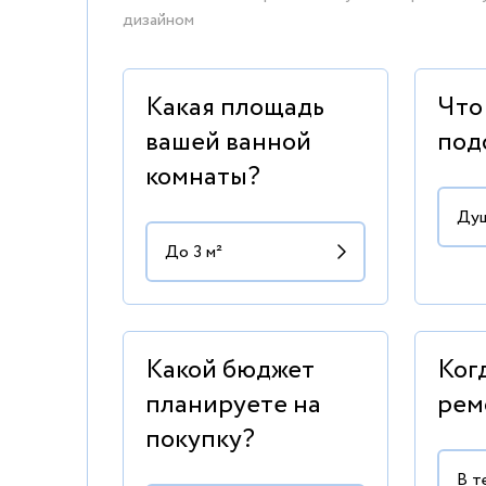
дизайном
Какая площадь
Что
вашей ванной
под
комнаты?
Какой бюджет
Ког
планируете на
рем
покупку?