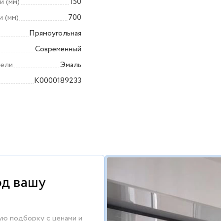
и (мм)
150
 (мм)
700
и
Прямоугольная
Современный
бели
Эмаль
K0000189233
од вашу
ую подборку с ценами и