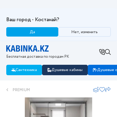
Ваш город - Костанай?
Да
Нет, изменить
Бесплатная доставка по городам РК
Сантехника
Душевые кабины
Душевые о
PREMIUM