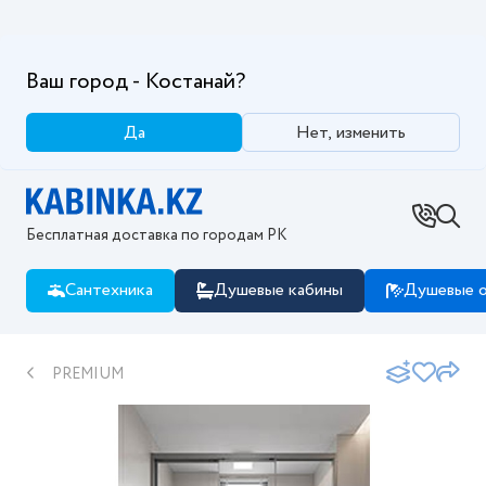
Ваш город - Костанай?
Да
Нет, изменить
Бесплатная доставка по городам РК
Сантехника
Душевые кабины
Душевые о
PREMIUM